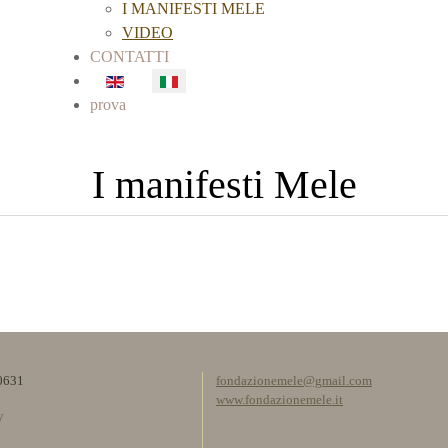
I MANIFESTI MELE
VIDEO
CONTATTI
Seleziona la tua lingua
prova
I manifesti Mele
0631
fondazionemele@gmail.com
www.fondazionemele.it
y