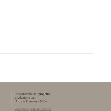
Responsabile del progetto
e redazione testi
Dott.ssa Francesca Mele
web agency Etacom Napoli