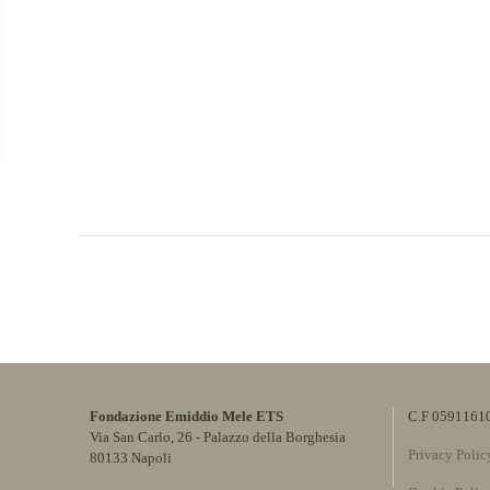
Fondazione Emiddio Mele ETS
C.F 0591161
Via San Carlo, 26 - Palazzo della Borghesia
Privacy Polic
80133 Napoli